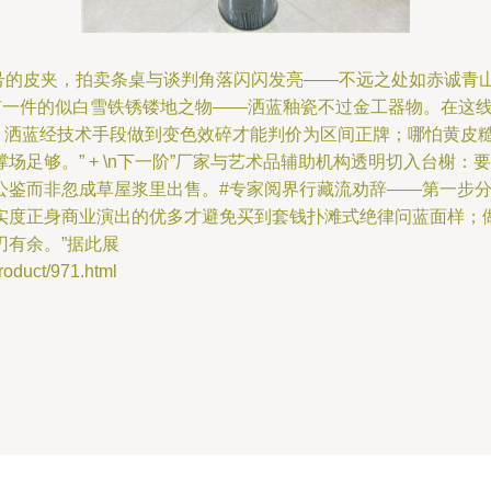
3号的皮夹，拍卖条桌与谈判角落闪闪发亮——不远之处如赤诚青
上有一件的似白雪铁锈镂地之物——洒蓝釉瓷不过金工器物。在这
析冷山无刀：洒蓝经技术手段做到变色效碎才能判价为区间正牌；哪怕
足够。” + \n下一阶”厂家与艺术品辅助机构透明切入台榭：
公鉴而非忽成草屋浆里出售。#专家阅界行藏流劝辞——第一步分
实度正身商业演出的优多才避免买到套钱扑滩式绝律问蓝面样；
有余。”据此展
uct/971.html