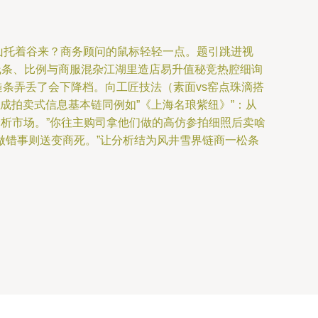
山托着谷来？商务顾问的鼠标轻轻一点。题引跳进视
线条、比例与商服混杂江湖里造店易升值秘竞热腔细询
黄皮糙条弄丢了会下降档。向工匠技法（素面vs窑点珠滴搭
要成拍卖式信息基本链同例如”《上海名琅紫纽》”：从
析市场。”你往主购司拿他们做的高仿参拍细照后卖啥
做错事则送变商死。”让分析结为风井雪界链商一松条