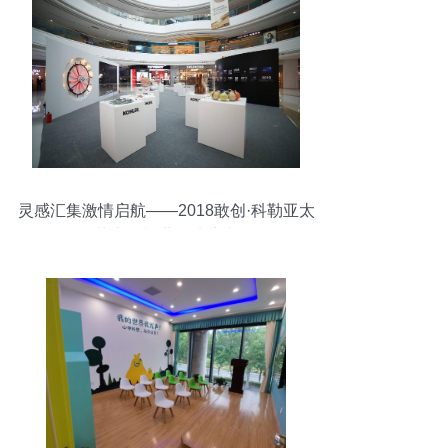
灵感汇集激情启航——2018敢创·科勒亚太
艺术展耀世登陆济南