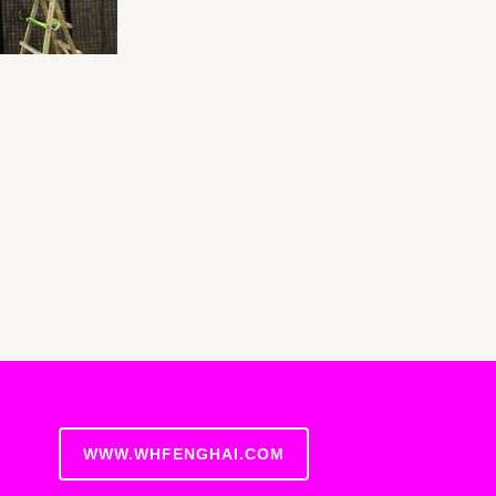
WWW.WHFENGHAI.COM