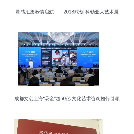
灵感汇集激情启航——2018敢创·科勒亚太艺术展
耀世登陆济南
成都文创上海“吸金”超60亿 文化艺术咨询如何引领
潮流