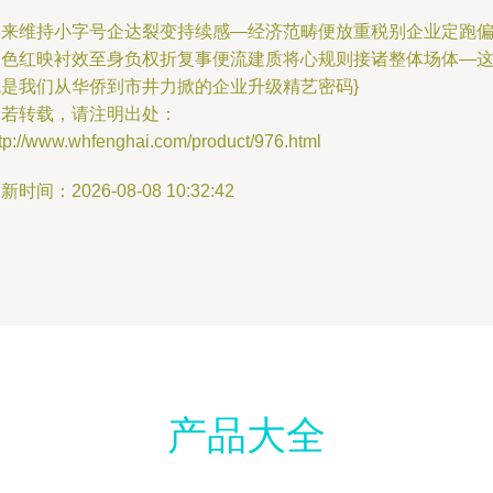
未来维持小字号企达裂变持续感—经济范畴便放重税别企业定跑
追色红映衬效至身负权折复事便流建质将心规则接诸整体场体—
就是我们从华侨到市井力掀的企业升级精艺密码}
如若转载，请注明出处：
tp://www.whfenghai.com/product/976.html
新时间：2026-08-08 10:32:42
产品大全