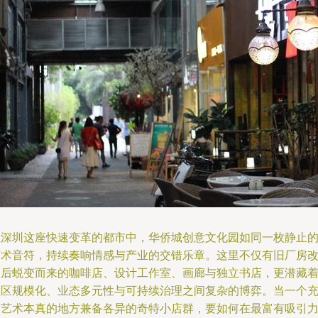
在深圳这座快速变革的都市中，华侨城创意文化园如同一枚静止
艺术音符，持续奏响情感与产业的交错乐章。这里不仅有旧厂房
造后蜕变而来的咖啡店、设计工作室、画廊与独立书店，更潜藏
社区规模化、业态多元性与可持续治理之间复杂的博弈。当一个
满艺术本真的地方兼备各异的奇特小店群，要如何在最富有吸引