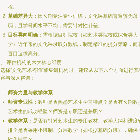
程。
基础差异大
：因长期专注专业训练，文化课基础普遍较为薄
弱，且学科间水平不均，需要针对性补差。
目标导向明确
：需根据目标院校（如艺术类院校或综合类大
学）近年来的文化课录取分数线，制定精准的提分策略，而
盲目追求高分。
二、 评估机构的六大核心维度
在选择“文化艺术咨询”或集训机构时，建议从以下六个方面进行实
考察与深入咨询：
师资力量与教学体系
师资专业性
：教师是否熟悉艺术生学习特点？是否有长期教
艺术生的成功经验？师资是专职还是兼职？
教学体系
：是否有针对艺术生的专用教材、教学大纲和进度
排？是否采用小班制、分层教学（如根据基础分班），确保
性化辅导？