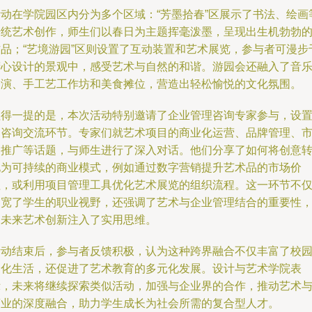
活动在学院园区内分为多个区域：“芳墨拾春”区展示了书法、绘画
传统艺术创作，师生们以春日为主题挥毫泼墨，呈现出生机勃勃
作品；“艺境游园”区则设置了互动装置和艺术展览，参与者可漫步
精心设计的景观中，感受艺术与自然的和谐。游园会还融入了音
表演、手工艺工作坊和美食摊位，营造出轻松愉悦的文化氛围。
值得一提的是，本次活动特别邀请了企业管理咨询专家参与，设
了咨询交流环节。专家们就艺术项目的商业化运营、品牌管理、
场推广等话题，与师生进行了深入对话。他们分享了如何将创意
化为可持续的商业模式，例如通过数字营销提升艺术品的市场价
值，或利用项目管理工具优化艺术展览的组织流程。这一环节不
拓宽了学生的职业视野，还强调了艺术与企业管理结合的重要性
为未来艺术创新注入了实用思维。
活动结束后，参与者反馈积极，认为这种跨界融合不仅丰富了校
文化生活，还促进了艺术教育的多元化发展。设计与艺术学院表
示，未来将继续探索类似活动，加强与企业界的合作，推动艺术
商业的深度融合，助力学生成长为社会所需的复合型人才。