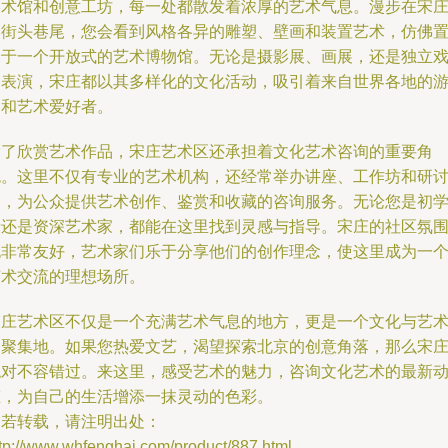
美术馆和创意工坊，每一处都散发着浓厚的艺术气息。漫步在宋
的街头巷尾，您会看到风格各异的雕塑、壁画和装置艺术，仿佛
身于一个开放式的艺术博物馆。无论是摄影展、画展，还是独立
剧表演，宋庄都以其多样化的文化活动，吸引着来自世界各地的
客和艺术爱好者。
除了欣赏艺术作品，宋庄艺术区还承担着文化艺术咨询的重要角
色。这里不仅有专业的艺术机构，还经常举办讲座、工作坊和研
会，为公众提供艺术创作、鉴赏和收藏的咨询服务。无论您是初
者还是资深艺术家，都能在这里找到灵感与指导。宋庄的社区氛
也非常友好，艺术家们乐于分享他们的创作理念，使这里成为一
艺术交流的理想场所。
宋庄艺术区不仅是一个充满艺术气息的地方，更是一个文化与艺
的聚集地。如果您热爱文艺，渴望探索北京的创意角落，那么宋
绝对不容错过。来这里，感受艺术的魅力，咨询文化艺术的最新
态，为自己的生活增添一抹灵动的色彩。
如若转载，请注明出处：
tp://www.whfenghai.com/product/887.html