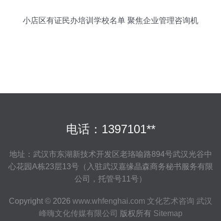
小店区有证民办培训学校名单 聚焦企业管理咨询机
构
电话：1397101**
地址：武汉市东湖新技术开发区老珞喻路894号武汉光谷中
心花园A栋23层13号（入驻武汉嘉缘晶森商务秘书服务有限
公司，托管号11号）
Copyright © 2026
www.whfenghai.com
文化艺术咨询
武汉
峰嗨文化传媒有限公司
版权所有
Sitemap