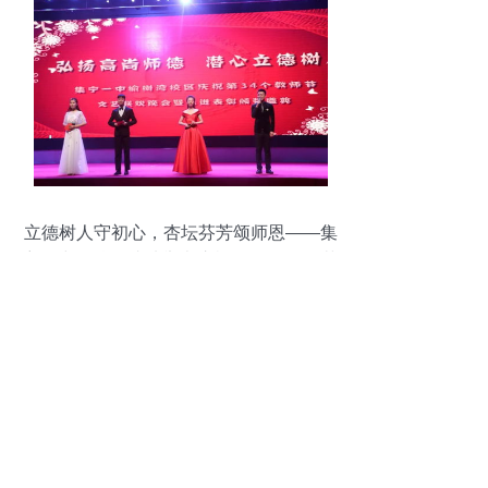
立德树人守初心，杏坛芬芳颂师恩——集
宁一中两校区成功举办庆祝第34个教师节
文艺联欢晚会暨先进表彰大会侧记