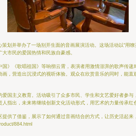
区精心策划并举办了一场别开生面的音画展演活动。这场活动以“用
广大市民的爱国热情和民族自豪感。
中国》《歌唱祖国》等响彻云霄，表演者用激情澎湃的歌声传递
动画，营造出沉浸式的视听体验。观众在欣赏音乐的同时，能直
的爱国主义教育。活动吸引了众多市民、学生和文艺爱好者参与
责人指出，未来将继续创新文化活动形式，用艺术的力量传承红
区提供了借鉴，展示了如何通过音画结合的方式，让历史活起来
uct/884.html