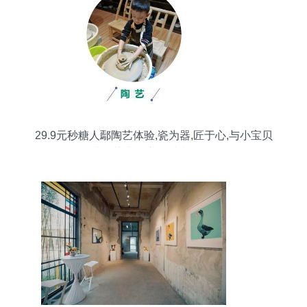
29.9元秒糖人鄢陶艺体验,瓷为器,匠于心,与小宝贝
沉醉于艺术的亲子时光 旅游 网