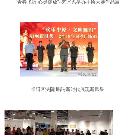
“青春飞扬·心灵绽放”--艺术系举办手绘大赛作品展
睢阳区法院 唱响新时代展现新风采